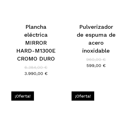
Plancha
Pulverizador
eléctrica
de espuma de
MIRROR
acero
HARD-M1300E
inoxidable
CROMO DURO
El
960,00
€
precio
El
599,00
€
El
6.384,00
€
original
precio
precio
El
3.990,00
€
era:
actual
original
precio
960,00 €.
es:
era:
actual
599,00 €.
6.384,00 €.
es:
3.990,00 €.
¡Oferta!
¡Oferta!