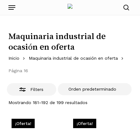
Skip
Menu
to
Close
sear
main
Filters
content
Maquinaria industrial de
ocasión en oferta
Inicio
Maquinaria industrial de ocasión en oferta
Página 16
Filters
Mostrando 181–192 de 199 resultados
¡Oferta!
¡Oferta!