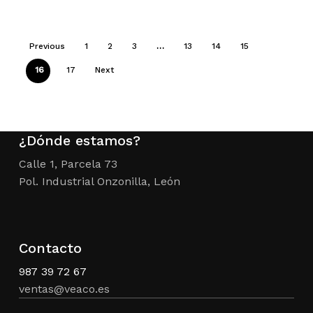
2.400,00 €.
es:
1.499,00 €.
Previous
1
2
3
…
13
14
15
16
17
Next
¿Dónde estamos?
Calle 1, Parcela 73
Pol. Industrial Onzonilla, León
Contacto
987 39 72 67
ventas@veaco.es