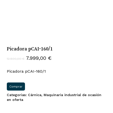
Picadora pCAI-160/1
El
El
7.999,00
€
12.800,00
€
precio
precio
original
actual
Picadora pCAI-160/1
era:
es:
12.800,00 €.
7.999,00 €.
Comprar
Categorías:
Cárnica
,
Maquinaria industrial de ocasión
en oferta