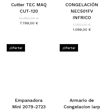
Cutter TEC MAQ
CONGELACIÓN
CUT-120
NEC501FV
INFRICO
El
12.480,00
€
precio
El
7.799,00
€
El
1.760,00
€
original
precio
precio
El
1.099,00
€
era:
actual
original
precio
12.480,00 €.
es:
era:
actual
7.799,00 €.
1.760,00 €.
es:
1.099,00 €.
¡Oferta!
¡Oferta!
Empanadora
Armario de
Mini 2079-2723
Congelacion iarp