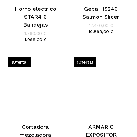
Horno electrico
Geba HS240
STAR4 6
Salmon Slicer
Bandejas
El
17.440,00
€
precio
El
10.899,00
€
El
1.760,00
€
original
precio
precio
El
1.099,00
€
era:
actual
original
precio
17.440,00 €
es:
era:
actual
10.899,00 
1.760,00 €.
es:
1.099,00 €.
¡Oferta!
¡Oferta!
Cortadora
ARMARIO
mezcladora
EXPOSITOR