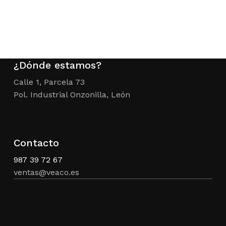
560,00 €.
349,00 
era:
actual
2.720,00 €.
es:
1.699,00 €.
¿Dónde estamos?
Calle 1, Parcela 73
Pol. Industrial Onzonilla, León
Contacto
987 39 72 67
ventas@veaco.es