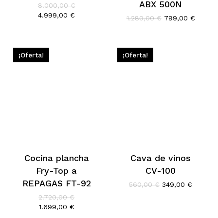
ABX 500N
El
8.000,00
€
precio
El
4.999,00
€
El
El
1.280,00
€
799,00
€
original
precio
precio
precio
era:
actual
original
actual
8.000,00 €.
es:
era:
es:
4.999,00 €.
1.280,00 €.
799,00
¡Oferta!
¡Oferta!
Cocina plancha
Cava de vinos
Fry-Top a
CV-100
REPAGAS FT-92
El
El
560,00
€
349,00
€
precio
precio
El
2.720,00
€
original
actual
precio
El
1.699,00
€
era:
es:
original
precio