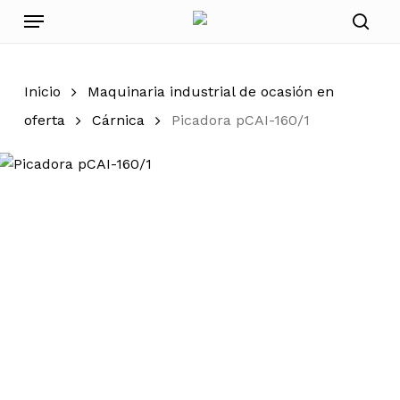
Skip
Menu
to
sear
main
content
Inicio
Maquinaria industrial de ocasión en
oferta
Cárnica
Picadora pCAI-160/1