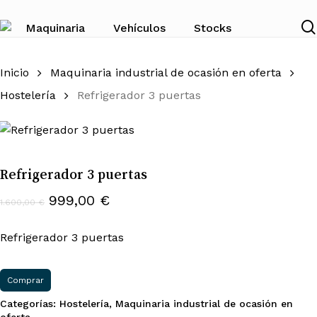
Skip
to
Maquinaria
Vehículos
Stocks
main
content
Inicio
Maquinaria industrial de ocasión en oferta
Hostelería
Refrigerador 3 puertas
Refrigerador 3 puertas
El
El
999,00
€
1.600,00
€
precio
precio
original
actual
Refrigerador 3 puertas
era:
es:
1.600,00 €.
999,00 €.
Comprar
Categorías:
Hostelería
,
Maquinaria industrial de ocasión en