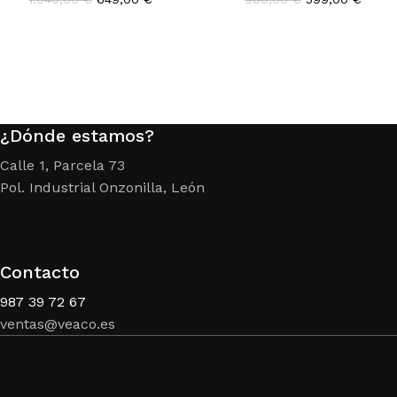
precio
precio
precio
preci
original
actual
original
actua
era:
es:
era:
es:
1.040,00 €.
649,00 €.
960,00 €.
599,0
¿Dónde estamos?
Calle 1, Parcela 73
Pol. Industrial Onzonilla, León
Contacto
987 39 72 67
ventas@veaco.es