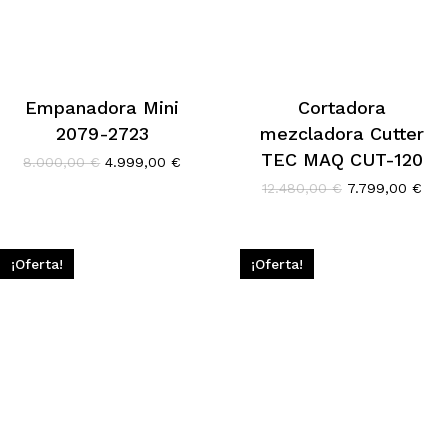
Empanadora Mini
Cortadora
2079-2723
mezcladora Cutter
TEC MAQ CUT-120
El
El
8.000,00
€
4.999,00
€
precio
precio
El
El
12.480,00
€
7.799,00
€
original
actual
precio
pre
era:
es:
original
act
8.000,00 €.
4.999,00 €.
era:
es:
12.480,00 €.
7.7
¡Oferta!
¡Oferta!