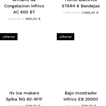
Congelacion Infrico
STAR4 6 Bandejas
AC 600 BT
El
El
1.760,00
€
1.099,00
€
precio
prec
El
El
1.584,00
€
990,00
€
original
actu
precio
precio
era:
es:
original
actual
1.760,00 €.
1.09
era:
es:
1.584,00 €.
990,00 €.
¡Oferta!
¡Oferta!
Itv ice makers
Bajo mostrador
Spika NG 60-W1F
Infrico EB 2000II
El
El
El
El
1.040,00
€
649,00
€
960,00
€
599,00
€