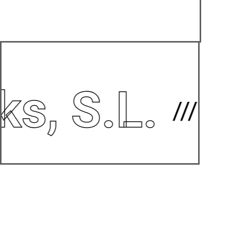
s, S.L.
///