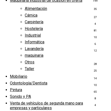
Maquinaria industrial de ocasión en oferta
199
Alimentación
35
Cárnica
27
Carpintería
4
Hostelería
81
Industrial
10
Informática
6
Lavandería
12
maquinaria
1
Otros
28
Taller
25
Mobiliario
14
Odontología/Dentista
10
Pintura
65
Sonido y PA
8
Venta de vehículos de segunda mano para
4
empresas y particulares