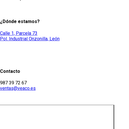
original
precio
era:
actual
7.150,00 €.
es:
¿Dónde estamos?
5.500,00 €.
Calle 1, Parcela 73
Pol. Industrial Onzonilla, León
Contacto
987 39 72 67
ventas@veaco.es