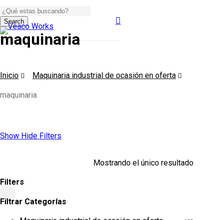
Skip
to
search
Search
main
Menu
Close
content
maquinaria
Search
Inicio
Maquinaria industrial de ocasión en oferta
maquinaria
Show
Hide
Filters
Mostrando el único resultado
Filters
Close
Filtrar Categorías
Filters