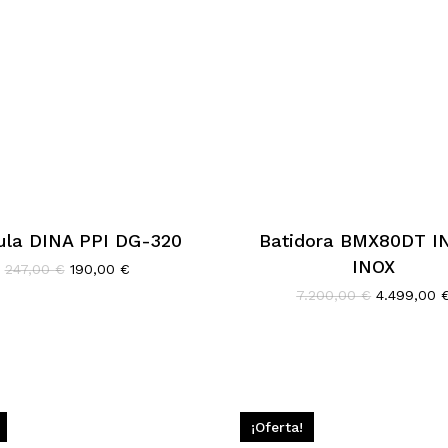
ula DINA PPI DG-320
Batidora BMX80DT I
INOX
El
El
247,00
€
190,00
€
precio
precio
El
7.200,00
€
4.499,00
original
actual
precio
era:
es:
original
247,00 €.
190,00 €.
era:
7.200,00 €
¡Oferta!