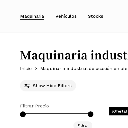
Skip
to
Maquinaria
Vehículos
Stocks
main
content
Maquinaria industr
Inicio
Maquinaria industrial de ocasión en ofe
Show
Hide
Filters
Filtrar Precio
¡Oferta!
Precio
Precio
Filtrar