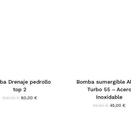
a Drenaje pedrollo
Bomba sumergible Al
top 2
Turbo 55 – Acer
Inoxidable
El
El
104,00
€
80,00
€
precio
precio
El
El
58,50
€
45,00
€
original
actual
precio
pr
era:
es:
original
ac
104,00 €.
80,00 €.
era:
es:
58,50 €.
45