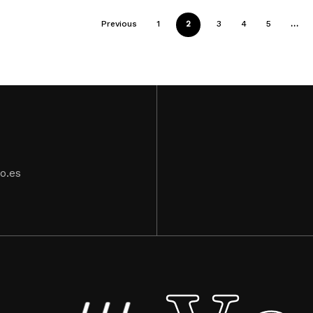
Previous
1
2
3
4
5
…
o.es