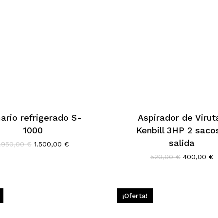
ario refrigerado S-
Aspirador de Virut
1000
Kenbill 3HP 2 saco
salida
El
El
1.950,00
€
1.500,00
€
precio
precio
El
E
520,00
€
400,00
€
original
actual
precio
p
era:
es:
original
a
1.950,00 €.
1.500,00 €.
era:
e
520,00 €.
4
¡Oferta!