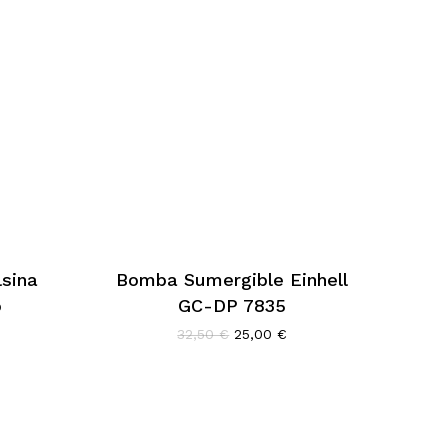
sina
Bomba Sumergible Einhell
o
GC-DP 7835
El
El
32,50
€
25,00
€
precio
precio
original
actual
ecio
era:
es:
tual
32,50 €.
25,00 €.
,00 €.