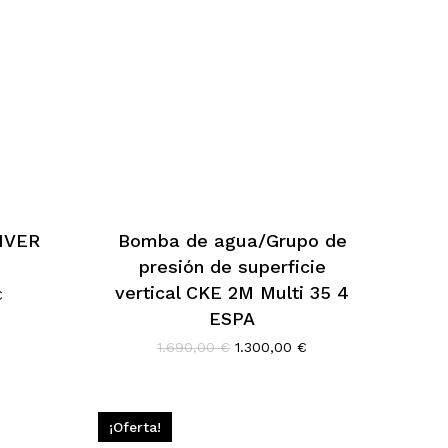
NVER
Bomba de agua/Grupo de
presión de superficie
vertical CKE 2M Multi 35 4
El
€
precio
ESPA
actual
El
El
1.690,00
€
1.300,00
€
es:
precio
precio
.
4.499,00 €.
original
actual
era:
es:
1.690,00 €.
1.300,00 €.
¡Oferta!