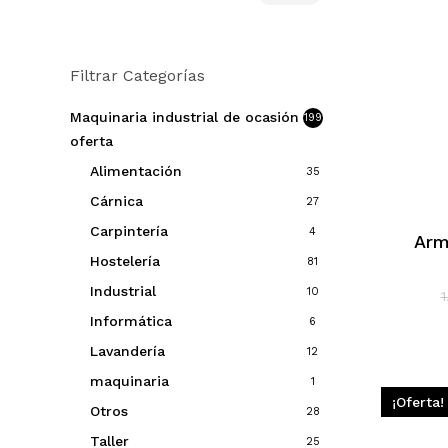
mínimo
máximo
Filtrar Categorías
Maquinaria industrial de ocasión en
199
oferta
Alimentación
35
Cárnica
27
Carpintería
4
Arm
Hostelería
81
Industrial
10
Informática
6
Lavandería
12
maquinaria
1
¡Oferta!
Otros
28
Taller
25