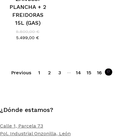
PLANCHA + 2
FREIDORAS
15L (GAS)
El
8.800,00
€
precio
El
5.499,00
€
original
precio
era:
actual
8.800,00 €.
es:
5.499,00 €.
Previous
1
2
3
…
14
15
16
17
¿Dónde estamos?
Calle 1, Parcela 73
Pol. Industrial Onzonilla, León