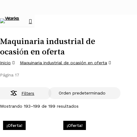
Skip
to
main
search
Menu
content
Maquinaria industrial de
ocasión en oferta
Inicio
Maquinaria industrial de ocasión en oferta
Página 17
Filters
Mostrando 193–199 de 199 resultados
¡Oferta!
¡Oferta!