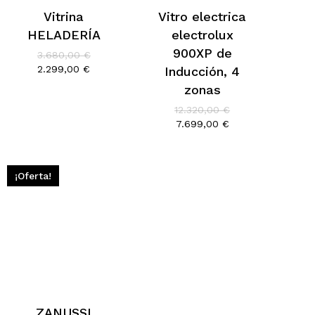
Vitrina
Vitro electrica
HELADERÍA
electrolux
900XP de
El
3.680,00
€
precio
El
2.299,00
€
Inducción, 4
original
precio
zonas
era:
actual
3.680,00 €.
es:
El
12.320,00
€
2.299,00 €.
precio
El
7.699,00
€
original
precio
era:
actual
12.320,00 €.
es:
7.699,00 €.
¡Oferta!
ZANUSSI