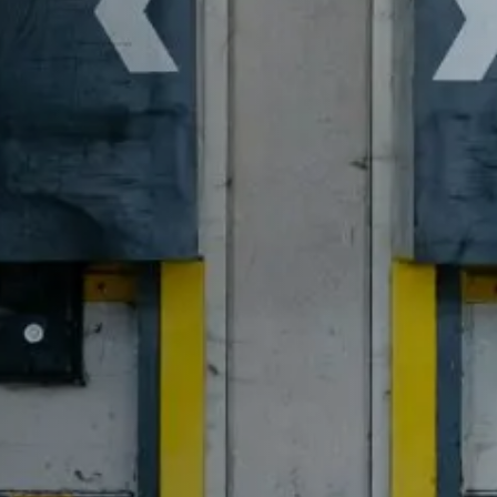
curs
máx