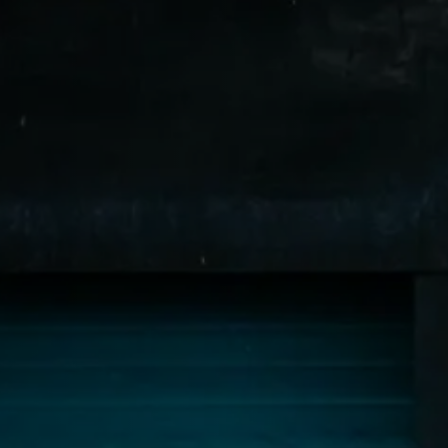
Ven
dir