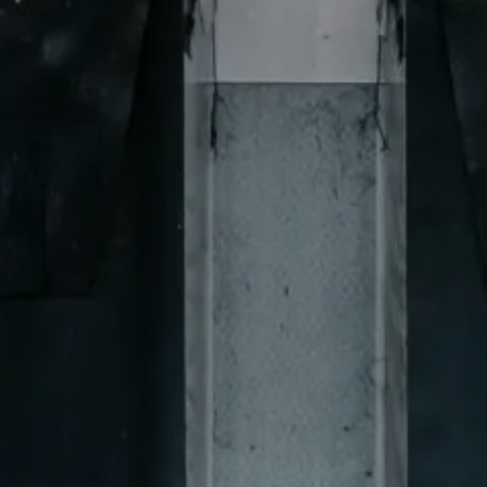
ta
ecta