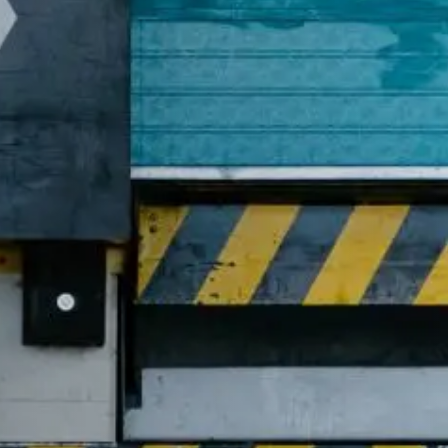
ales
ima