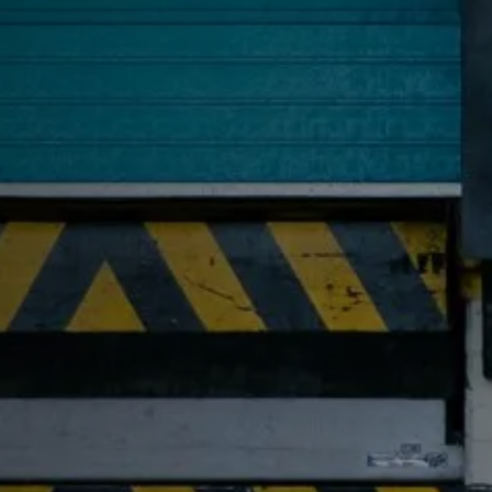
con
con