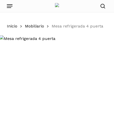
Skip
Menu
to
sear
main
content
Inicio
Mobiliario
Mesa refrigerada 4 puerta