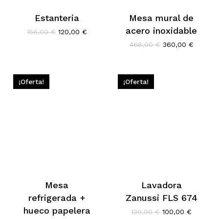
Estanteria
Mesa mural de
acero inoxidable
El
El
156,00
€
120,00
€
precio
precio
El
El
468,00
€
360,00
€
original
actual
precio
precio
era:
es:
original
actual
156,00 €.
120,00 €.
era:
es:
468,00 €.
360,00 
¡Oferta!
¡Oferta!
Mesa
Lavadora
refrigerada +
Zanussi FLS 674
hueco papelera
El
El
130,00
€
100,00
€