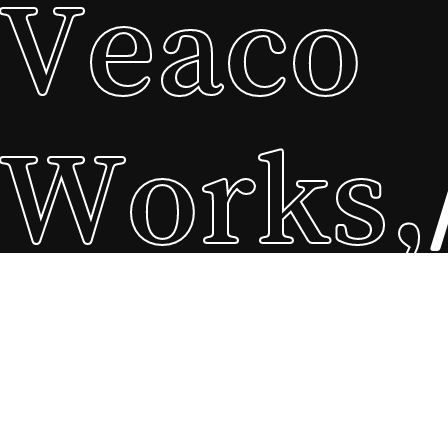
Veaco
Works,
S.L.