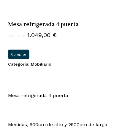
Mesa refrigerada 4 puerta
El
El
1.049,00
€
1.363,70
€
precio
precio
original
actual
Comprar
era:
es:
Categoría:
Mobiliario
1.363,70 €.
1.049,00 €.
Mesa refrigerada 4 puerta
Medidas, 900cm de alto y 2500cm de largo