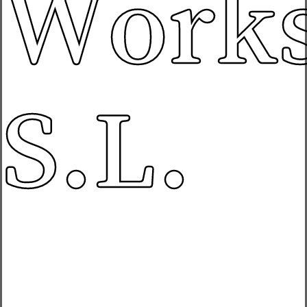
Works
S.L.