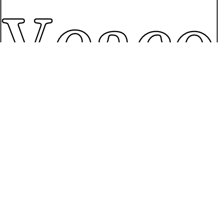
Veaco
Works
S.L.