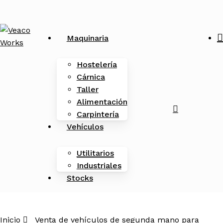
Skip
to
main
Maquinaria
content
Hostelería
Cárnica
Taller
Alimentación
search
Menu
Carpintería
Vehículos
Utilitarios
Industriales
Stocks
Inicio
Venta de vehículos de segunda mano para