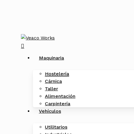
Skip
to
main
content
search
Menu
Maquinaria
Hostelería
Cárnica
Taller
Alimentación
Carpintería
Vehículos
Utilitarios