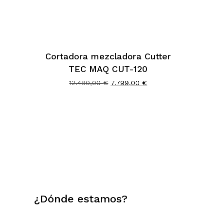
Cortadora mezcladora Cutter
TEC MAQ CUT-120
El
El
12.480,00
€
7.799,00
€
precio
precio
original
actual
era:
es:
12.480,00 €.
7.799,00 €.
¿Dónde estamos?