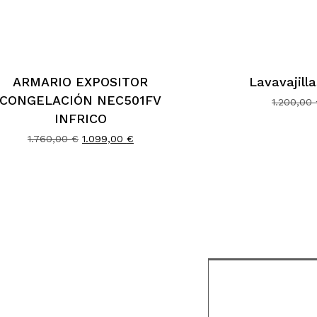
ARMARIO EXPOSITOR
Lavavajill
CONGELACIÓN NEC501FV
1.200,00
INFRICO
El
El
1.760,00
€
1.099,00
€
precio
precio
original
actual
era:
es:
1.760,00 €.
1.099,00 €.