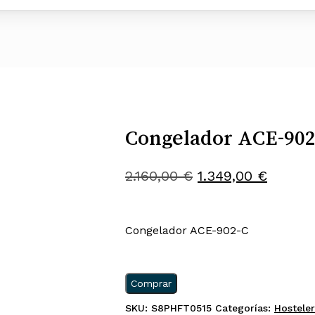
Congelador ACE-902
El
El
2.160,00
€
1.349,00
€
precio
precio
original
actual
Congelador ACE-902-C
era:
es:
2.160,00 €.
1.349,0
Comprar
SKU:
S8PHFT0515
Categorías:
Hosteler