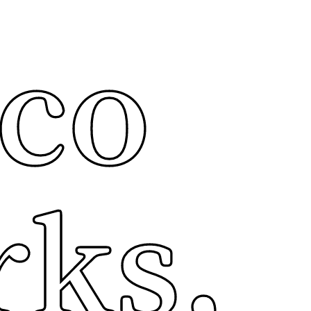
co
ks,