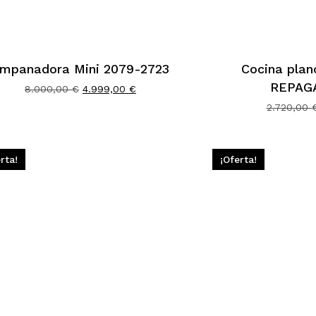
mpanadora Mini 2079-2723
Cocina plan
REPAG
El
El
8.000,00
€
4.999,00
€
precio
precio
2.720,00
original
actual
era:
es:
8.000,00 €.
4.999,00 €.
rta!
¡Oferta!