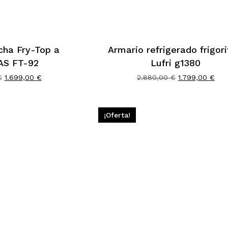
cha Fry-Top a
Armario refrigerado frigori
AS FT-92
Lufri g1380
El
El
El
El
€
1.699,00
€
2.880,00
€
1.799,00
€
precio
precio
precio
pre
original
actual
original
act
era:
es:
era:
es:
2.720,00 €.
1.699,00 €.
2.880,00 €.
1.7
¡Oferta!