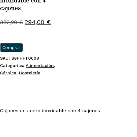
inoxidable con 4
cajones
El
El
294,00
€
382,20
€
precio
precio
original
actual
era:
es:
Comprar
382,20 €.
294,00 €.
SKU:
S8PHFT0699
Categorías:
Alimentación
,
Cárnica
,
Hostelería
Cajones de acero inoxidable con 4 cajones