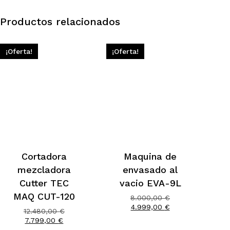
Productos relacionados
¡Oferta!
¡Oferta!
Cortadora
Maquina de
mezcladora
envasado al
Cutter TEC
vacio EVA-9L
MAQ CUT-120
El
8.000,00
€
El
precio
4.999,00
€
El
12.480,00
€
precio
original
El
precio
7.799,00
€
actual
era:
precio
original