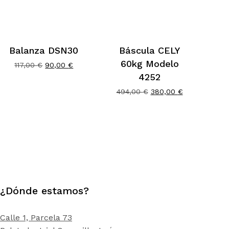
Balanza DSN30
Báscula CELY
60kg Modelo
El
El
117,00
€
90,00
€
precio
precio
4252
original
actual
El
El
494,00
€
380,00
€
era:
es:
precio
precio
117,00 €.
90,00 €.
original
actual
era:
es:
494,00 €.
380,00 €.
¿Dónde estamos?
Calle 1, Parcela 73