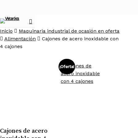
Skip
to
main
search
Menu
content
Inicio
Maquinaria industrial de ocasión en oferta
Alimentación
Cajones de acero inoxidable con
4 cajones
¡Oferta!
Cajones de acero