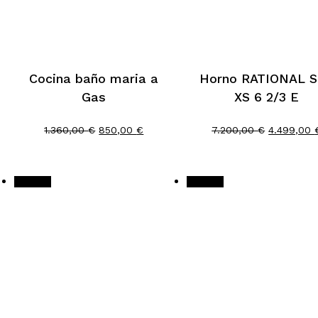
Cocina baño maria a
Horno RATIONAL 
Gas
XS 6 2/3 E
El
El
El
1.360,00
€
850,00
€
7.200,00
€
4.499,00
precio
precio
precio
original
actual
original
era:
es:
era:
1.360,00 €.
850,00 €.
7.200,00 
¡Oferta!
¡Oferta!