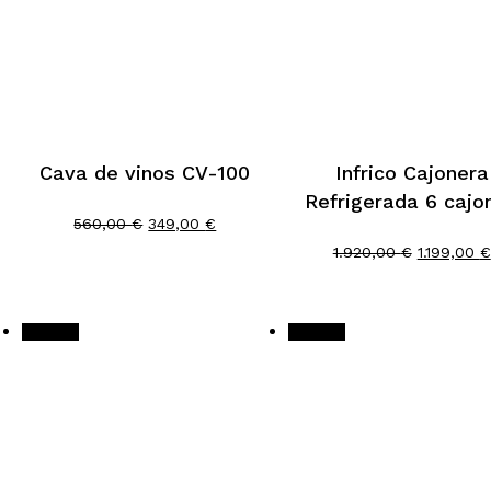
Cava de vinos CV-100
Infrico Cajonera
Refrigerada 6 cajo
El
El
560,00
€
349,00
€
precio
precio
El
1.920,00
€
1.199,00
€
original
actual
precio
era:
es:
original
560,00 €.
349,00 €.
era:
1.920,00 
¡Oferta!
¡Oferta!