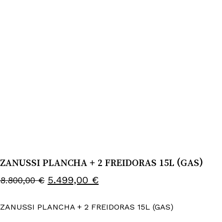
ZANUSSI PLANCHA + 2 FREIDORAS 15L (GAS)
El
El
5.499,00
€
8.800,00
€
precio
precio
original
actual
ZANUSSI PLANCHA + 2 FREIDORAS 15L (GAS)
era:
es: