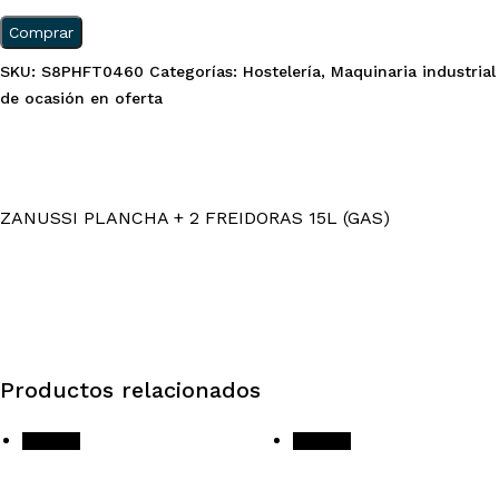
8.800,00 €.
5.499,00 €.
Comprar
SKU:
S8PHFT0460
Categorías:
Hostelería
,
Maquinaria industrial
de ocasión en oferta
ZANUSSI PLANCHA + 2 FREIDORAS 15L (GAS)
Productos relacionados
¡Oferta!
¡Oferta!