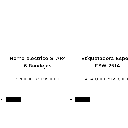
Horno electrico STAR4
Etiquetadora Espe
6 Bandejas
ESW 2514
El
El
El
1.760,00
€
1.099,00
€
4.640,00
€
2.899,00
precio
precio
precio
original
actual
original
era:
es:
era:
1.760,00 €.
1.099,00 €.
4.640,00 
¡Oferta!
¡Oferta!