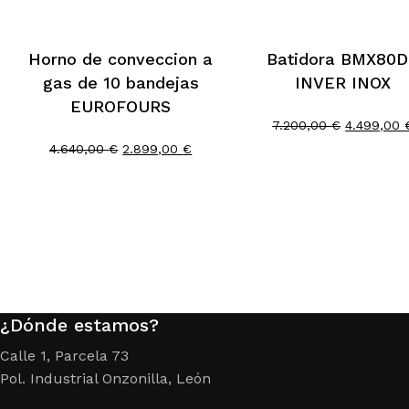
Horno de conveccion a
Batidora BMX80
gas de 10 bandejas
INVER INOX
EUROFOURS
El
7.200,00
€
4.499,00
precio
El
El
4.640,00
€
2.899,00
€
original
precio
precio
era:
original
actual
7.200,00 
era:
es:
4.640,00 €.
2.899,00 €.
¿Dónde estamos?
Calle 1, Parcela 73
Pol. Industrial Onzonilla, León