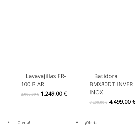
2.720,00 €.
1.699,00 €.
Lavavajillas FR-
Batidora
100 B AR
BMX80DT INVER
INOX
El
El
1.249,00
€
2.000,00
€
precio
precio
El
E
4.499,00
€
7.200,00
€
original
actual
precio
p
era:
es:
original
a
2.000,00 €.
1.249,00 €.
era:
e
¡Oferta!
¡Oferta!
7.200,00 €.
4