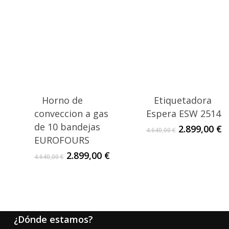
Horno de
Etiquetadora
conveccion a gas
Espera ESW 2514
de 10 bandejas
El
E
2.899,00
€
4.640,00
€
precio
p
EUROFOURS
original
a
El
El
2.899,00
€
4.640,00
€
era:
e
precio
precio
4.640,00 €.
2
original
actual
era:
es:
4.640,00 €.
2.899,00 €.
¿Dónde estamos?