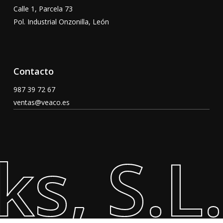
Calle 1, Parcela 73
Pol. Industrial Onzonilla, León
Contacto
987 39 72 67
ventas@veaco.es
s, S.L.