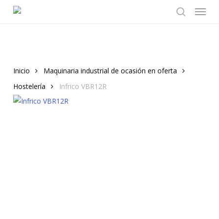
Menu
Skip
to
search
main
content
Inicio
Maquinaria industrial de ocasión en oferta
Hostelería
Infrico VBR12R