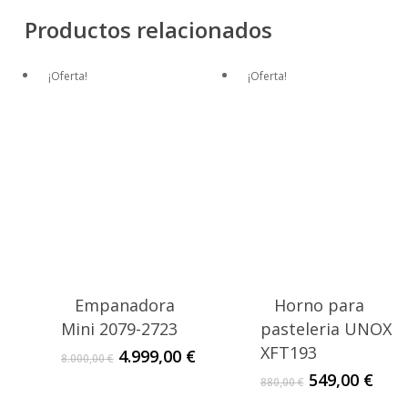
Productos relacionados
¡Oferta!
¡Oferta!
Empanadora
Horno para
Mini 2079-2723
pasteleria UNOX
XFT193
El
El
4.999,00
€
8.000,00
€
precio
precio
El
El
549,00
€
880,00
€
original
actual
precio
prec