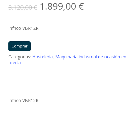
El
El
1.899,00
€
3.120,00
€
precio
precio
original
actual
Infrico VBR12R
era:
es:
3.120,00 €.
1.899,00 €.
Comprar
Categorías:
Hostelería
,
Maquinaria industrial de ocasión en
oferta
Infrico VBR12R