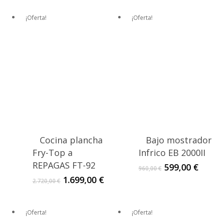
era:
es:
original
actu
8.000,00 €.
4.999,00 €.
era:
es:
¡Oferta!
¡Oferta!
880,00 €.
549,
Cocina plancha
Bajo mostrador
Fry-Top a
Infrico EB 2000II
REPAGAS FT-92
El
El
599,00
€
960,00
€
precio
prec
El
El
1.699,00
€
2.720,00
€
original
actu
precio
precio
era:
es:
original
actual
960,00 €.
599,
era:
es:
¡Oferta!
¡Oferta!