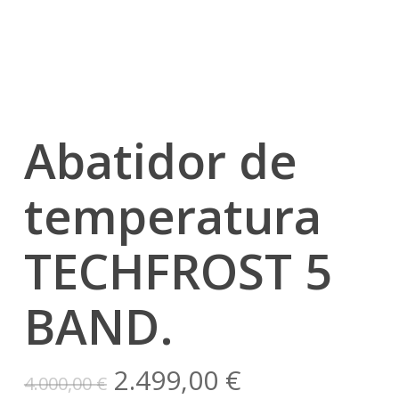
Abatidor de
temperatura
TECHFROST 5
BAND.
El
El
2.499,00
€
4.000,00
€