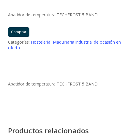
precio
precio
original
actual
Abatidor de temperatura TECHFROST 5 BAND.
era:
es:
4.000,00 €.
2.499,00 €.
Comprar
Categorías:
Hostelería
,
Maquinaria industrial de ocasión en
oferta
Abatidor de temperatura TECHFROST 5 BAND.
Productos relacionados