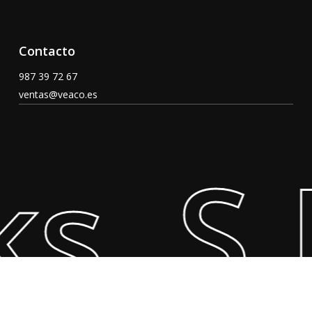
Contacto
987 39 72 67
ventas@veaco.es
, S.