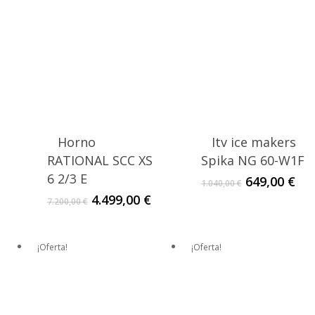
Horno
Itv ice makers
RATIONAL SCC XS
Spika NG 60-W1F
6 2/3 E
El
El
649,00
€
1.040,00
€
precio
pre
El
El
4.499,00
€
7.200,00
€
original
act
precio
precio
era:
es:
original
actual
1.040,00 €.
649
era:
es:
¡Oferta!
¡Oferta!
7.200,00 €.
4.499,00 €.