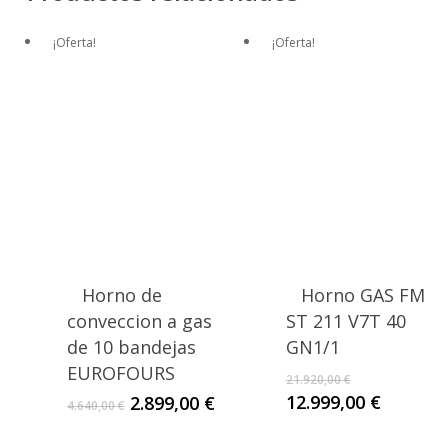
¡Oferta!
¡Oferta!
Horno de
Horno GAS FM
conveccion a gas
ST 211 V7T 40
de 10 bandejas
GN1/1
EUROFOURS
21.920,00
€
El
El
El
El
12.999,00
€
2.899,00
€
4.640,00
€
precio
precio
precio
precio
original
actual
original
actual