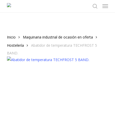
Menu
Skip
to
search
main
content
Inicio
Maquinaria industrial de ocasión en oferta
Hostelería
Abatidor de temperatura TECHFROST 5
BAND.