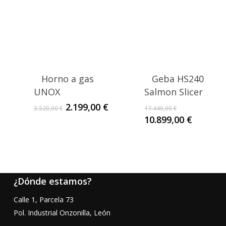
Horno a gas
Geba HS240
UNOX
Salmon Slicer
El
El
2.199,00
€
3.520,00
€
17.440,00
€
precio
precio
El
El
10.899,00
€
original
actual
precio
precio
era:
es:
original
actual
3.520,00 €.
2.199,00 €.
era:
es:
17.440,00 €.
10.899,0
¿Dónde estamos?
Calle 1, Parcela 73
Pol. Industrial Onzonilla, León