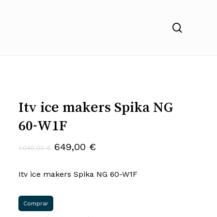
search
Itv ice makers Spika NG
60-W1F
El
El
649,00
€
1.040,00
€
precio
precio
Itv ice makers Spika NG 60-W1F
original
actual
era:
es:
1.040,00 €.
649,00 €.
Comprar