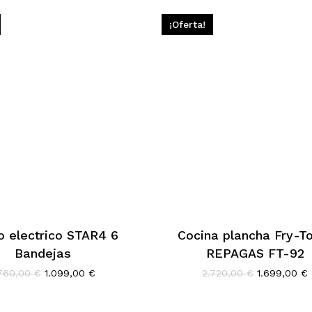
¡Oferta!
o electrico STAR4 6
Cocina plancha Fry-T
Bandejas
REPAGAS FT-92
El
El
El
E
.760,00
€
1.099,00
€
2.720,00
€
1.699,00
€
precio
precio
precio
original
actual
original
era:
es:
era:
e