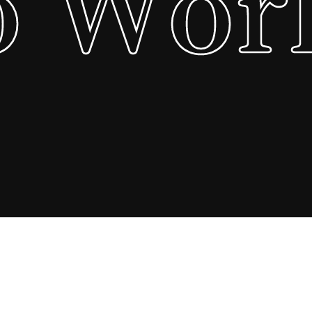
o Wor
o Wor