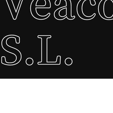
Veac
S.L.
Veac