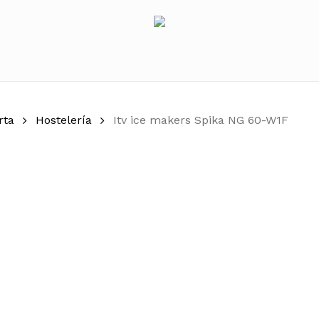
rta
Hostelería
Itv ice makers Spika NG 60-W1F