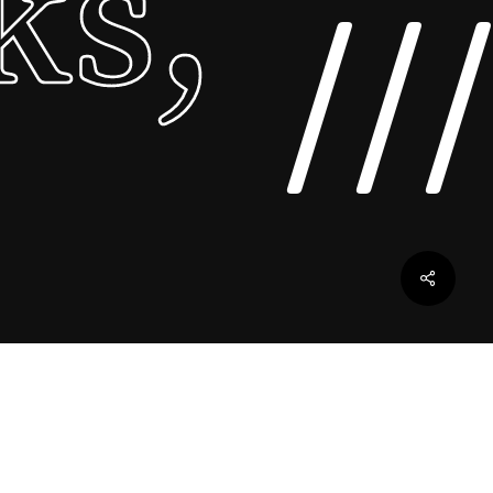
ks,
///
Share
ks,