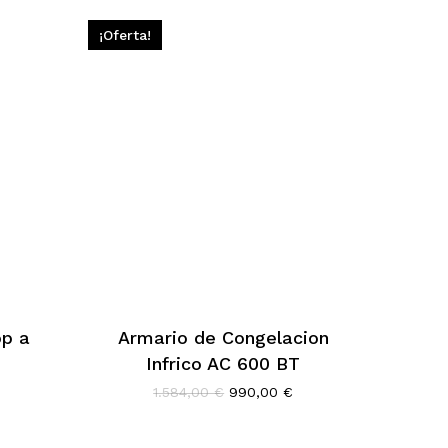
¡Oferta!
op a
Armario de Congelacion
Infrico AC 600 BT
l
El
El
1.584,00
€
990,00
€
precio
precio
precio
actual
original
actual
s:
era:
es: