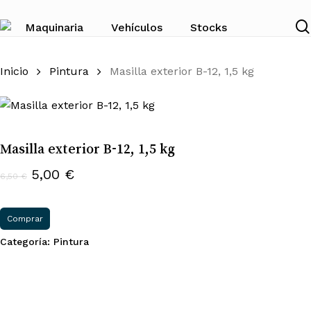
Skip
to
Maquinaria
Vehículos
Stocks
main
content
Inicio
Pintura
Masilla exterior B-12, 1,5 kg
Masilla exterior B-12, 1,5 kg
El
El
5,00
€
6,50
€
precio
precio
original
actual
Comprar
era:
es:
Categoría:
Pintura
6,50 €.
5,00 €.