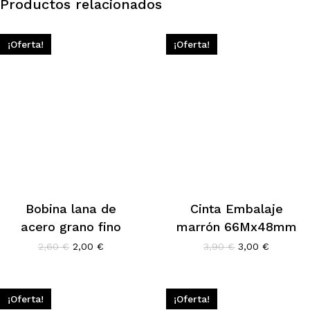
Productos relacionados
¡Oferta!
¡Oferta!
Bobina lana de
Cinta Embalaje
acero grano fino
marrón 66Mx48mm
El
El
El
El
2,60
€
2,00
€
3,90
€
3,00
€
precio
precio
precio
precio
original
actual
original
actual
era:
es:
era:
es:
2,60 €.
2,00 €.
3,90 €.
3,00 €.
¡Oferta!
¡Oferta!