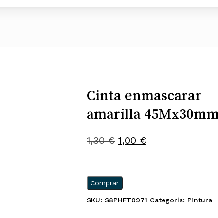
Cinta enmascarar
amarilla 45Mx30m
El
El
1,30
€
1,00
€
precio
precio
original
actual
era:
es:
Comprar
1,30 €.
1,00 €.
SKU:
S8PHFT0971
Categoría:
Pintura