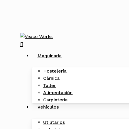
Skip
to
main
content
search
Menu
Maquinaria
Hostelería
Cárnica
Taller
Alimentación
Carpintería
Vehículos
Utilitarios