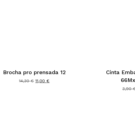
Brocha pro prensada 12
Cinta Emb
66M
El
El
14,30
€
11,00
€
precio
precio
3,90
original
actual
era:
es:
14,30 €.
11,00 €.