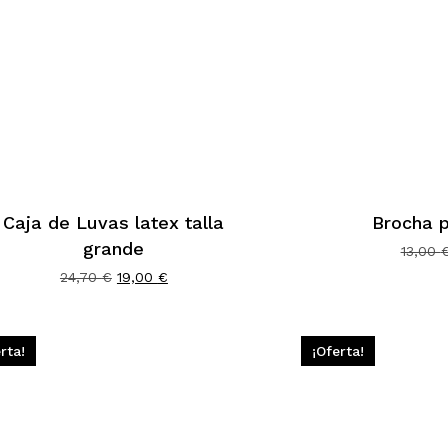
Caja de Luvas latex talla
Brocha 
grande
13,00
El
El
24,70
€
19,00
€
precio
precio
original
actual
era:
es:
24,70 €.
19,00 €.
rta!
¡Oferta!