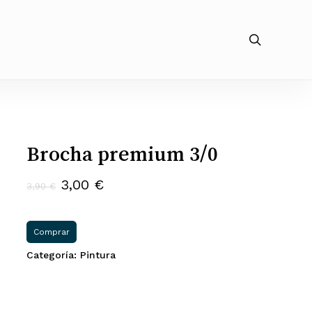
search
Brocha premium 3/0
El
El
3,00
€
3,90
€
precio
precio
original
actual
Comprar
era:
es:
Categoría:
Pintura
3,90 €.
3,00 €.