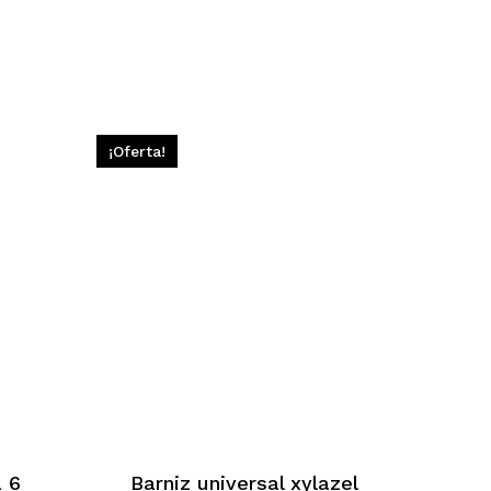
¡Oferta!
 6
Barniz universal xylazel