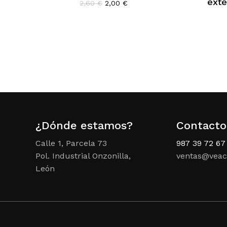
ext
El
El
2,60
€
2,00
€
precio
precio
original
actual
era:
es:
2,60 €.
2,00 €.
¿Dónde estamos?
Contacto
Calle 1, Parcela 73
987 39 72 67
Pol. Industrial Onzonilla,
ventas@veac
León