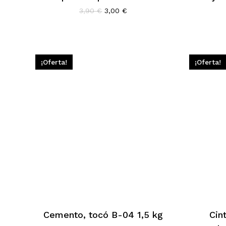
El
El
3,90
€
3,00
€
precio
precio
original
actual
era:
es:
3,90 €.
3,00 €.
¡Oferta!
¡Oferta!
Cemento, tocó B-04 1,5 kg
Cin