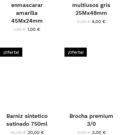
enmascarar
multiusos gris
amarilla
25Mx48mm
45Mx24mm
El
El
5,20
€
4,00
€
precio
precio
El
El
1,30
€
1,00
€
original
actual
precio
precio
era:
es:
original
actual
5,20 €.
4,00 €.
era:
es:
1,30 €.
1,00 €.
¡Oferta!
¡Oferta!
Barniz sintetico
Brocha premium
satinado 750ml
3/0
El
El
El
El
26,00
€
20,00
€
3,90
€
3,00
€