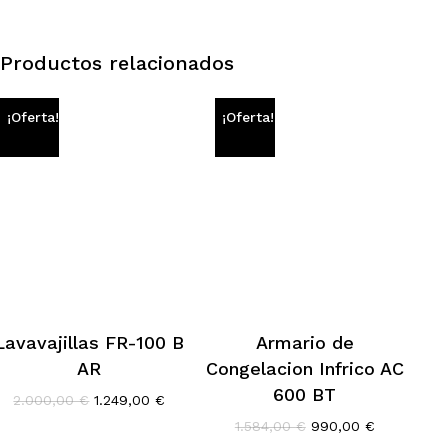
Productos relacionados
¡Oferta!
¡Oferta!
Lavavajillas FR-100 B
Armario de
AR
Congelacion Infrico AC
600 BT
El
El
2.000,00
€
1.249,00
€
precio
precio
El
El
1.584,00
€
990,00
€
original
actual
precio
precio