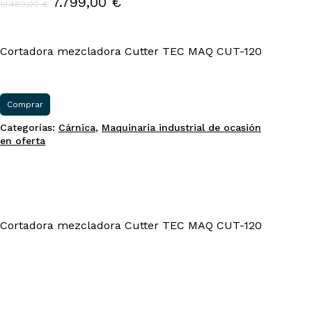
El
El
7.799,00
€
12.480,00
€
precio
precio
original
actual
Cortadora mezcladora Cutter TEC MAQ CUT-120
era:
es:
12.480,00 €.
7.799,00 €.
Comprar
Categorías:
Cárnica
,
Maquinaria industrial de ocasión
en oferta
Cortadora mezcladora Cutter TEC MAQ CUT-120