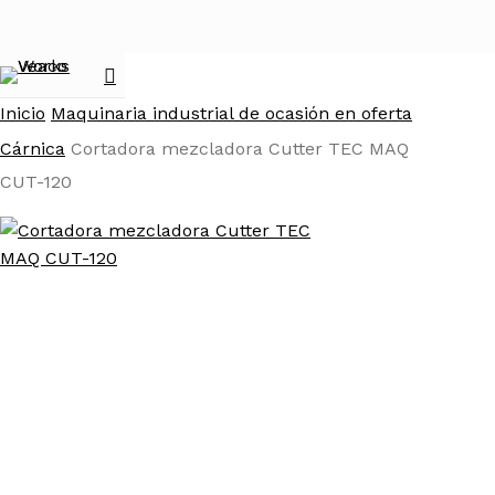
Skip
to
main
search
Menu
content
Inicio
Maquinaria industrial de ocasión en oferta
Cárnica
Cortadora mezcladora Cutter TEC MAQ
CUT-120