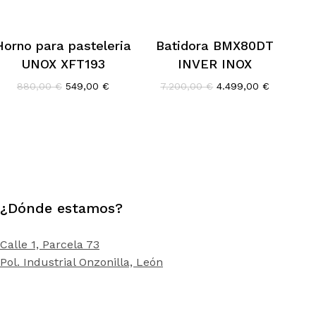
Horno para pasteleria
Batidora BMX80DT
UNOX XFT193
INVER INOX
El
El
El
El
880,00
€
549,00
€
7.200,00
€
4.499,00
€
precio
precio
precio
precio
original
actual
original
actual
era:
es:
era:
es:
880,00 €.
549,00 €.
7.200,00 €.
4.499,00 
¿Dónde estamos?
Calle 1, Parcela 73
Pol. Industrial Onzonilla, León