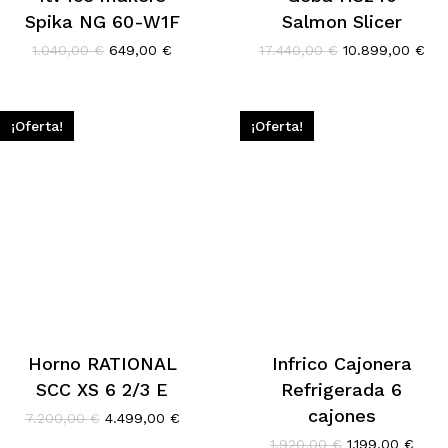
Spika NG 60-W1F
Salmon Slicer
El
El
El
El
1.040,00
€
649,00
€
17.440,00
€
10.899,00
€
precio
precio
precio
pre
original
actual
original
act
era:
es:
era:
es:
1.040,00 €.
649,00 €.
17.440,00 €.
10.
¡Oferta!
¡Oferta!
Horno RATIONAL
Infrico Cajonera
SCC XS 6 2/3 E
Refrigerada 6
cajones
El
El
7.200,00
€
4.499,00
€
precio
precio
El
El
1.920,00
€
1.199,00
€