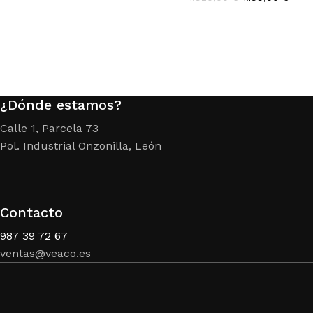
original
actual
precio
preci
era:
es:
original
actua
7.200,00 €.
4.499,00 €.
era:
es:
1.920,00 €.
1.199
¿Dónde estamos?
Calle 1, Parcela 73
Pol. Industrial Onzonilla, León
Contacto
987 39 72 67
ventas@veaco.es