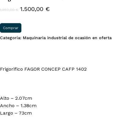
El
El
1.500,00
€
1.950,00
€
precio
precio
original
actual
Comprar
era:
es:
Categoría:
Maquinaria industrial de ocasión en oferta
1.950,00 €.
1.500,00 €.
Frigorifico FAGOR CONCEP CAFP 1402
Alto – 2.07cm
Ancho – 1.38cm
Largo – 73cm