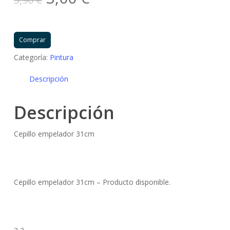
precio
precio
original
actual
era:
es:
Comprar
3,90 €.
3,00 €.
Categoría:
Pintura
Descripción
Descripción
Cepillo empelador 31cm
Cepillo empelador 31cm – Producto disponible.