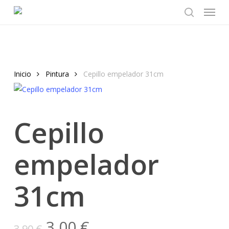
Menu
Skip
to
search
main
content
Inicio
Pintura
Cepillo empelador 31cm
Cepillo
empelador
31cm
El
El
3,00
€
3,90
€