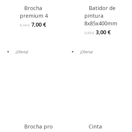
Brocha
Batidor de
premium 4
pintura
8x85x400mm
El
El
7,00
€
9,10
€
precio
precio
El
El
3,00
€
3,90
€
original
actual
precio
precio
era:
es:
original
actual
9,10 €.
7,00 €.
era:
es:
¡Oferta!
¡Oferta!
3,90 €.
3,00 €.
Brocha pro
Cinta