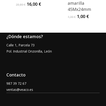
amarilla
El
El
16,00
€
20,80
€
precio
precio
45Mx24mm
original
actual
El
El
1,00
€
1,30
€
era:
es:
precio
precio
20,80 €.
16,00 €.
original
actual
era:
es:
¿Dónde estamos?
1,30 €.
1,00 €.
Calle 1, Parcela 73
Pol. Industrial Onzonilla, León
Contacto
987 39 72 67
ventas@veaco.es