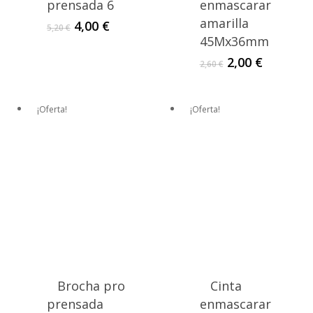
prensada 6
enmascarar
amarilla
El
El
4,00
€
5,20
€
precio
precio
45Mx36mm
original
actual
El
El
2,00
€
2,60
€
era:
es:
precio
precio
5,20 €.
4,00 €.
original
actual
era:
es:
¡Oferta!
¡Oferta!
2,60 €.
2,00 €.
Brocha pro
Cinta
prensada
enmascarar