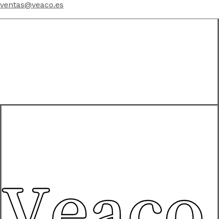
ventas@veaco.es
Veaco