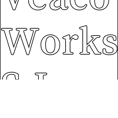
Works
S.L.