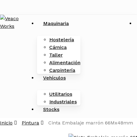
Skip
Close
to
main
Menu
Maquinaria
content
Hostelería
Cárnica
Taller
Alimentación
Menu
search
Carpintería
Vehículos
Utilitarios
Industriales
Stocks
Inicio
Pintura
Cinta Embalaje marrón 66Mx48mm