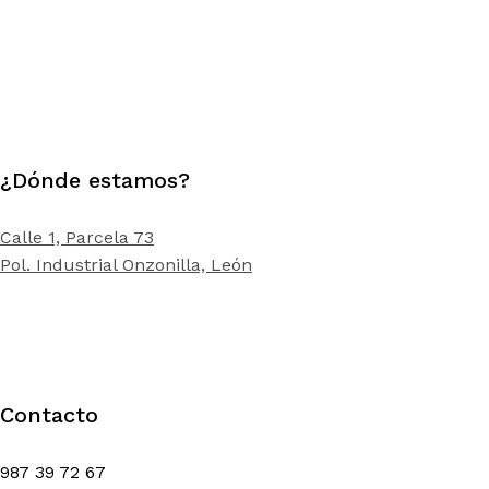
precio
precio
precio
precio
original
actual
original
actual
era:
es:
era:
es:
20,80 €.
16,00 €.
3,90 €.
3,00 €.
¿Dónde estamos?
Calle 1, Parcela 73
Pol. Industrial Onzonilla, León
Contacto
987 39 72 67