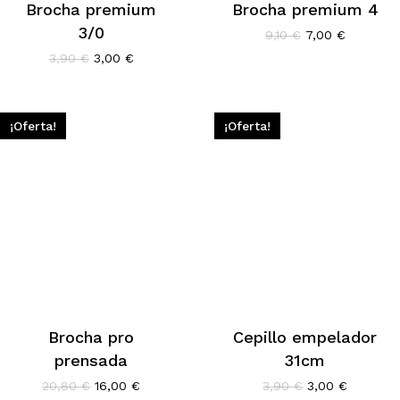
Brocha premium
Brocha premium 4
3/0
El
El
9,10
€
7,00
€
precio
precio
El
El
3,90
€
3,00
€
original
actual
precio
precio
era:
es:
original
actual
9,10 €.
7,00 €.
era:
es:
3,90 €.
3,00 €.
¡Oferta!
¡Oferta!
Brocha pro
Cepillo empelador
prensada
31cm
El
El
El
El
20,80
€
16,00
€
3,90
€
3,00
€