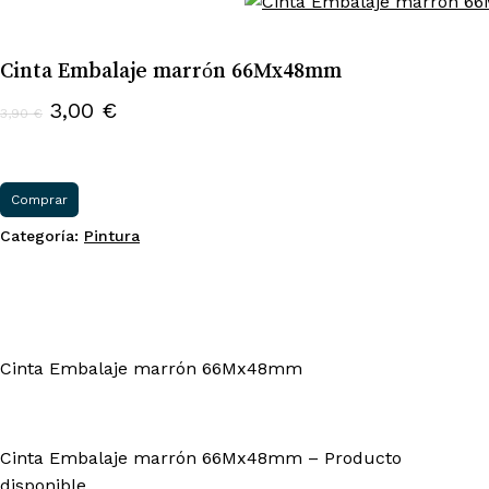
Cinta Embalaje marrón 66Mx48mm
El
El
3,00
€
3,90
€
precio
precio
original
actual
era:
es:
Comprar
3,90 €.
3,00 €.
Categoría:
Pintura
Cinta Embalaje marrón 66Mx48mm
Cinta Embalaje marrón 66Mx48mm – Producto
disponible.