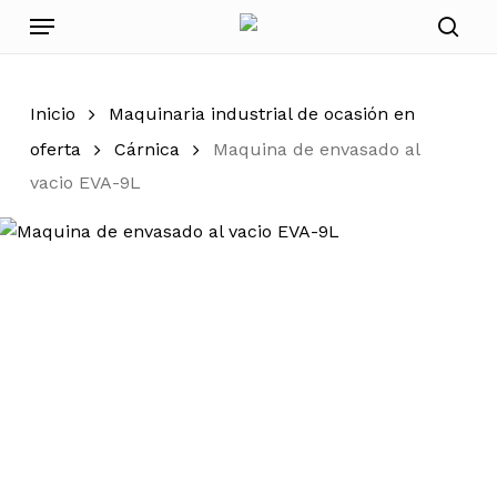
Skip
Menu
to
sear
main
content
Inicio
Maquinaria industrial de ocasión en
oferta
Cárnica
Maquina de envasado al
vacio EVA-9L