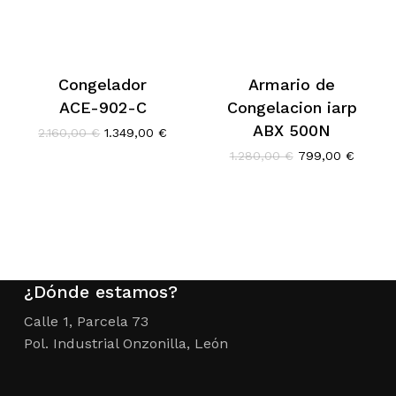
Congelador
Armario de
ACE-902-C
Congelacion iarp
ABX 500N
El
El
2.160,00
€
1.349,00
€
precio
precio
El
El
1.280,00
€
799,00
€
original
actual
precio
precio
era:
es:
original
actual
2.160,00 €.
1.349,00 €.
era:
es:
1.280,00 €.
799,00
¿Dónde estamos?
Calle 1, Parcela 73
Pol. Industrial Onzonilla, León