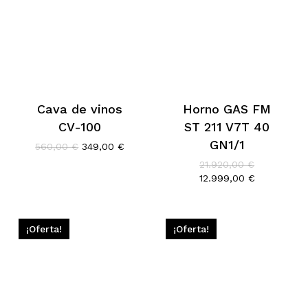
Cava de vinos
Horno GAS FM
CV-100
ST 211 V7T 40
GN1/1
El
El
560,00
€
349,00
€
precio
precio
El
21.920,00
€
original
actual
precio
El
12.999,00
€
era:
es:
original
precio
560,00 €.
349,00 €.
era:
actual
21.920,00 €
es:
12.999,00 €
¡Oferta!
¡Oferta!