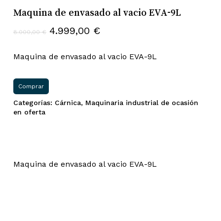
Maquina de envasado al vacio EVA-9L
El
El
4.999,00
€
8.000,00
€
precio
precio
original
actual
Maquina de envasado al vacio EVA-9L
era:
es:
8.000,00 €.
4.999,00 €.
Comprar
Categorías:
Cárnica
,
Maquinaria industrial de ocasión
en oferta
Maquina de envasado al vacio EVA-9L