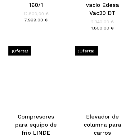
160/1
vacío Edesa
Vac20 DT
El
12.800,00
€
precio
El
7.999,00
€
El
2.340,00
€
original
precio
precio
El
1.800,00
€
era:
actual
original
precio
12.800,00 €.
es:
era:
actual
7.999,00 €.
2.340,00 €.
es:
1.800,00 €.
¡Oferta!
¡Oferta!
Compresores
Elevador de
para equipo de
columna para
frio LINDE
carros