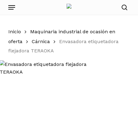
Skip
Menu
to
sear
main
content
Inicio
Maquinaria industrial de ocasión en
oferta
Cárnica
Envasadora etiquetadora
flejadora TERAOKA