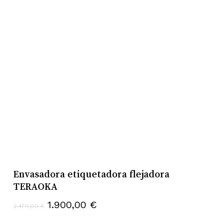
Envasadora etiquetadora flejadora
TERAOKA
El
El
1.900,00
€
2.470,00
€
precio
precio