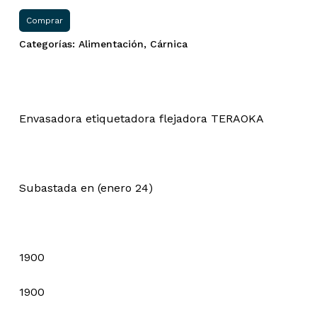
original
actual
Comprar
era:
es:
Categorías:
Alimentación
,
Cárnica
2.470,00 €.
1.900,00 €.
Envasadora etiquetadora flejadora TERAOKA
Subastada en (enero 24)
1900
1900