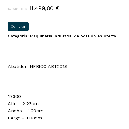
El
El
11.499,00
€
14.948,70
€
precio
precio
original
actual
Comprar
era:
es:
Categoría:
Maquinaria industrial de ocasión en oferta
14.948,70 €.
11.499,00 €.
Abatidor INFRICO ABT201S
17300
Alto – 2.23cm
Ancho – 1.20cm
Largo – 1.08cm