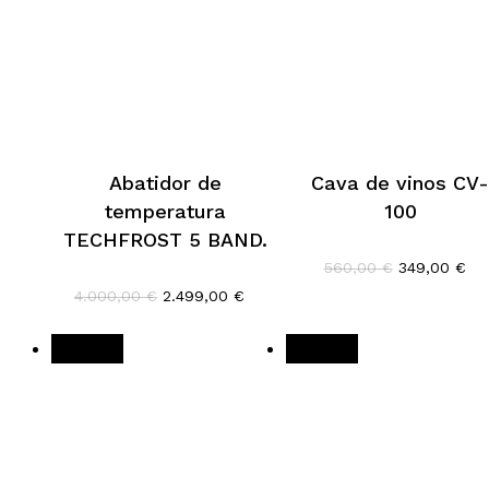
Abatidor de
Cava de vinos CV
temperatura
100
TECHFROST 5 BAND.
El
El
560,00
€
349,00
€
precio
pre
El
El
4.000,00
€
2.499,00
€
original
act
precio
precio
era:
es:
original
actual
560,00 €.
349
era:
es:
¡Oferta!
¡Oferta!
4.000,00 €.
2.499,00 €.