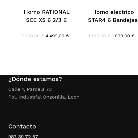
Horno RATIONAL
Horno electrico
SCC XS 6 2/3 E
STAR4 6 Bandejas
El
El
El
E
7.200,00
€
4.499,00
€
1.760,00
€
1.099,00
€
precio
precio
precio
p
original
actual
original
a
era:
es:
era:
e
7.200,00 €.
4.499,00 €.
1.760,00 €.
1
¿Dónde estamos?
Calle 1, Parcela 73
Pol. Industrial Onzonilla, León
Contacto
987 39 72 67