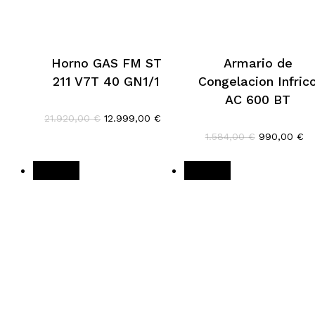
Horno GAS FM ST
Armario de
211 V7T 40 GN1/1
Congelacion Infric
AC 600 BT
El
El
21.920,00
€
12.999,00
€
precio
precio
El
El
1.584,00
€
990,00
€
original
actual
precio
pr
era:
es:
original
ac
21.920,00 €.
12.999,00 €.
era:
es
¡Oferta!
¡Oferta!
1.584,00 €.
99