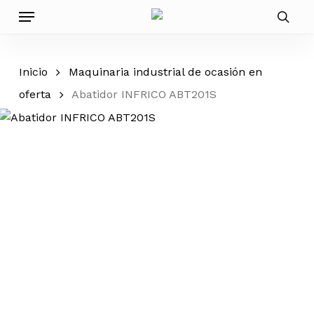
Skip
Menu
to
sear
main
content
Inicio
Maquinaria industrial de ocasión en
oferta
Abatidor INFRICO ABT201S