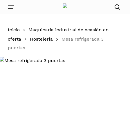
Skip
Menu
to
sear
main
content
Inicio
Maquinaria industrial de ocasión en
oferta
Hostelería
Mesa refrigerada 3
puertas