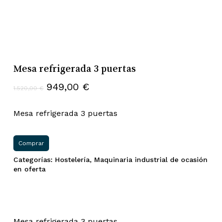
Mesa refrigerada 3 puertas
El
El
949,00
€
1.520,00
€
precio
precio
original
actual
Mesa refrigerada 3 puertas
era:
es:
1.520,00 €.
949,00 €.
Comprar
Categorías:
Hostelería
,
Maquinaria industrial de ocasión
en oferta
Mesa refrigerada 3 puertas