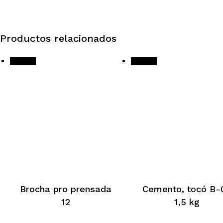
Productos relacionados
¡Oferta!
¡Oferta!
Brocha pro prensada
Cemento, tocó B-
12
1,5 kg
El
El
El
El