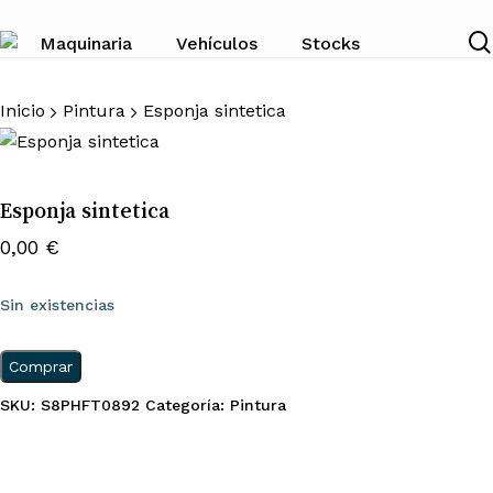
Skip
to
Maquinaria
Vehículos
Stocks
main
content
Inicio
Pintura
Esponja sintetica
Esponja sintetica
0,00
€
Sin existencias
Comprar
SKU:
S8PHFT0892
Categoría:
Pintura