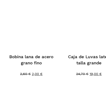
Bobina lana de acero
Caja de Luvas lat
grano fino
talla grande
El
El
El
El
2,60
€
2,00
€
24,70
€
19,00
€
precio
precio
precio
pr
original
actual
original
ac
era:
es:
era:
es:
2,60 €.
2,00 €.
24,70 €.
19