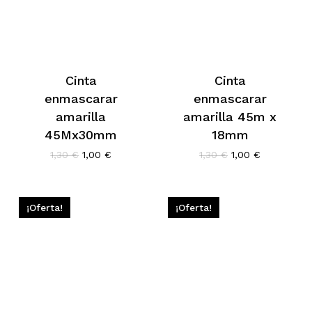
Cinta
Cinta
enmascarar
enmascarar
amarilla
amarilla 45m x
45Mx30mm
18mm
El
El
El
El
1,30
€
1,00
€
1,30
€
1,00
€
precio
precio
precio
precio
original
actual
original
actual
era:
es:
era:
es:
1,30 €.
1,00 €.
1,30 €.
1,00 €.
¡Oferta!
¡Oferta!