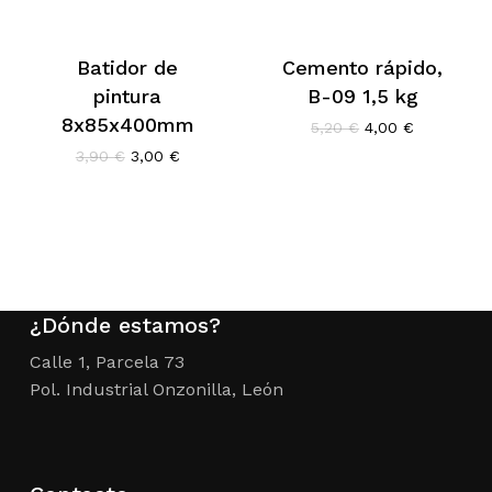
Batidor de
Cemento rápido,
pintura
B-09 1,5 kg
8x85x400mm
El
El
5,20
€
4,00
€
precio
precio
El
El
3,90
€
3,00
€
original
actual
precio
precio
era:
es:
original
actual
5,20 €.
4,00 €.
era:
es:
3,90 €.
3,00 €.
¿Dónde estamos?
Calle 1, Parcela 73
Pol. Industrial Onzonilla, León