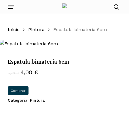
Skip
Menu
to
sear
main
content
Inicio
Pintura
Espatula bimateria 6cm
Espatula bimateria 6cm
El
El
4,00
€
5,20
€
precio
precio
original
actual
Comprar
era:
es:
Categoría:
Pintura
5,20 €.
4,00 €.