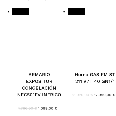
original
ac
precio
precio
era:
es
original
actual
1.200,00 €.
74
era:
es:
¡Oferta!
¡Oferta!
880,00 €.
549,00 €.
ARMARIO
Horno GAS FM ST
EXPOSITOR
211 V7T 40 GN1/1
CONGELACIÓN
El
NEC501FV INFRICO
21.920,00
€
12.999,00
€
precio
original
El
El
era:
1.760,00
€
1.099,00
€
precio
precio
21.920,00 €.