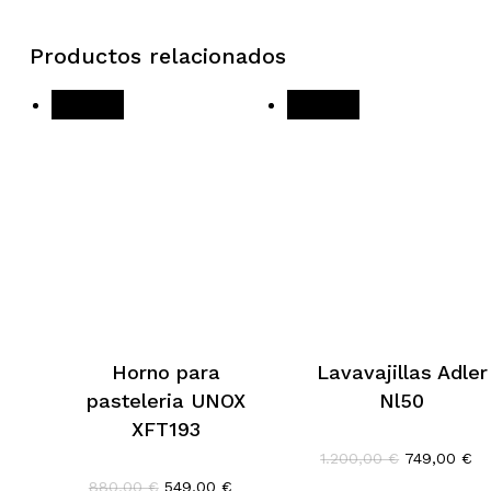
Productos relacionados
¡Oferta!
¡Oferta!
Horno para
Lavavajillas Adler
pasteleria UNOX
Nl50
XFT193
El
El
1.200,00
€
749,00
€
precio
pr
El
El
880,00
€
549,00
€