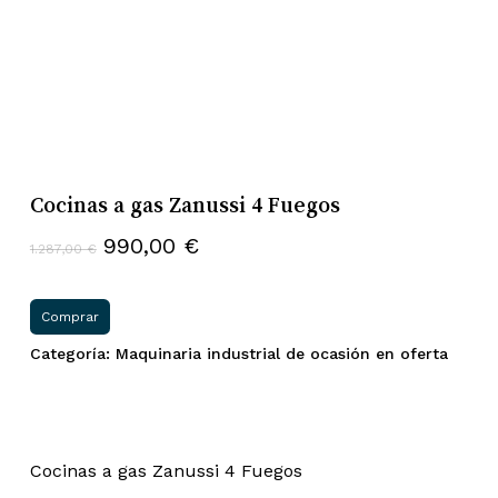
Cocinas a gas Zanussi 4 Fuegos
El
El
990,00
€
1.287,00
€
precio
precio
original
actual
Comprar
era:
es:
Categoría:
Maquinaria industrial de ocasión en oferta
1.287,00 €.
990,00 €.
Cocinas a gas Zanussi 4 Fuegos