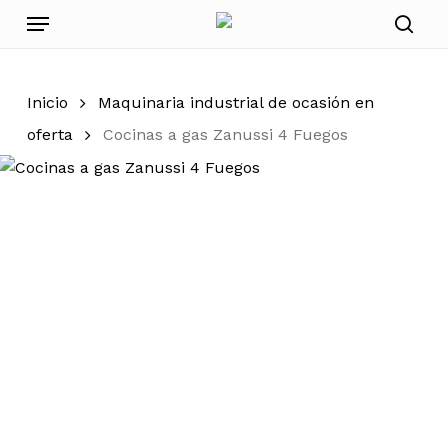
Skip
Menu
to
sear
main
content
Inicio
Maquinaria industrial de ocasión en
oferta
Cocinas a gas Zanussi 4 Fuegos