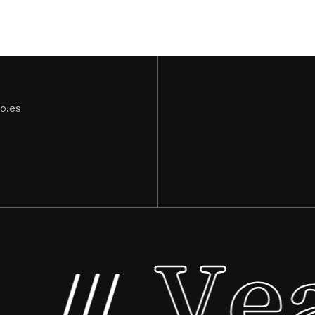
2.880,00 €
o.es
.
Vea
///