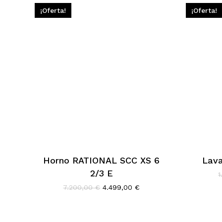
1.920,00 €.
1.199,00 €.
¡Oferta!
¡Oferta!
Horno RATIONAL SCC XS 6
Lava
2/3 E
1
El
El
7.200,00
€
4.499,00
€
precio
precio
original
actual
era:
es: