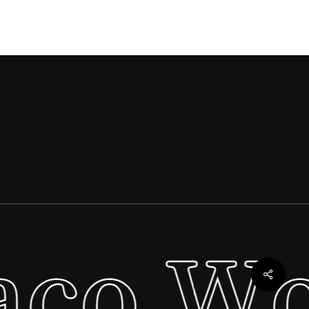
.
1.799,00 €.
4.640,00 €.
2.899,00 €.
co Wor
Share