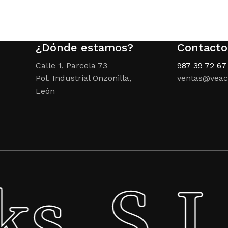
7.200,00 €.
4.499,00 €.
¿Dónde estamos?
Contacto
Calle 1, Parcela 73
987 39 72 67
Pol. Industrial Onzonilla,
ventas@veac
León
s, S.L