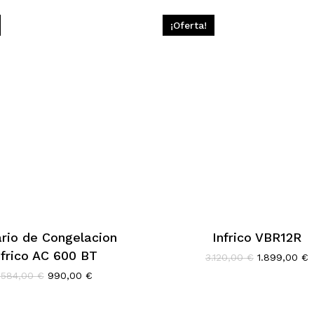
¡Oferta!
rio de Congelacion
Infrico VBR12R
nfrico AC 600 BT
El
E
3.120,00
€
1.899,00
€
precio
p
El
El
.584,00
€
990,00
€
original
a
precio
precio
era:
e
original
actual
3.120,00 €.
1
era:
es: