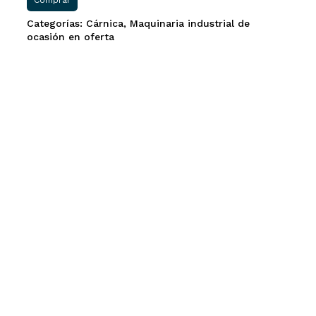
Comprar
Categorías:
Cárnica
,
Maquinaria industrial de
ocasión en oferta