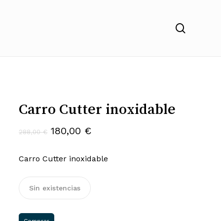
search
Carro Cutter inoxidable
El
El
180,00
€
288,00
€
precio
precio
Carro Cutter inoxidable
original
actual
era:
es:
288,00 €.
180,00 €.
Sin existencias