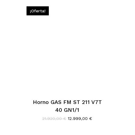
¡Oferta!
Horno GAS FM ST 211 V7T
40 GN1/1
l
recio
El
El
21.920,00
€
12.999,00
€
ctual
precio
precio
s:
original
actual
.899,00 €.
era:
es: