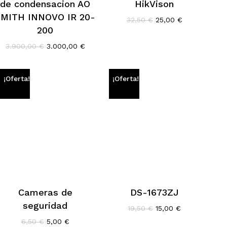
de condensacion AO
HikVison
SMITH INNOVO IR 20-
El
El
32,50
€
25,00
€
precio
precio
200
original
actual
El
El
3.900,00
€
3.000,00
€
era:
es:
precio
precio
32,50 €.
25,00 €.
original
actual
era:
es:
¡Oferta!
¡Oferta!
3.900,00 €.
3.000,00 €.
Cameras de
DS-1673ZJ
seguridad
El
El
19,50
€
15,00
€
precio
precio
El
El
6,50
€
5,00
€
original
actual