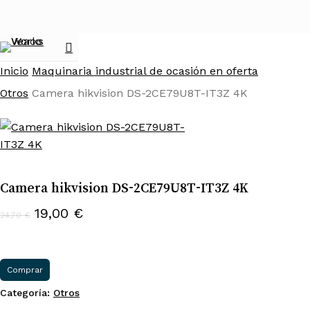
Skip
to
main
search
Menu
content
Inicio
Maquinaria industrial de ocasión en oferta
Otros
Camera hikvision DS-2CE79U8T-IT3Z 4K
Camera hikvision DS-2CE79U8T-IT3Z 4K
El
El
19,00
€
24,70
€
precio
precio
original
actual
era:
es:
Comprar
24,70 €.
19,00 €.
Categoría:
Otros