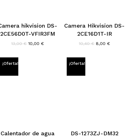
Camera hikvision DS-
Camera Hikvision DS-
2CE56D0T-VFIR3FM
2CE16D1T-IR
El
El
El
El
13,00
€
10,00
€
10,40
€
8,00
€
precio
precio
precio
precio
original
actual
original
actual
era:
es:
era:
es:
¡Oferta!
¡Oferta!
13,00 €.
10,00 €.
10,40 €.
8,00 €.
Calentador de agua
DS-1273ZJ-DM32