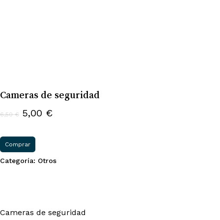
Cameras de seguridad
El
El
5,00
€
6,50
€
precio
precio
original
actual
Comprar
era:
es:
Categoría:
Otros
6,50 €.
5,00 €.
Cameras de seguridad