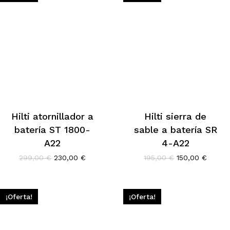
Hilti atornillador a
Hilti sierra de
batería ST 1800-
sable a batería SR
A22
4-A22
El
El
El
El
299,00
€
230,00
€
195,00
€
150,00
€
precio
precio
precio
precio
original
actual
original
actual
era:
es:
era:
es:
299,00 €.
230,00 €.
195,00 €.
150,00
¡Oferta!
¡Oferta!