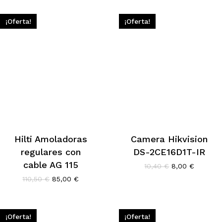
¡Oferta!
¡Oferta!
Hilti Amoladoras
Camera Hikvision
regulares con
DS-2CE16D1T-IR
cable AG 115
El
El
10,40
€
8,00
€
precio
precio
El
El
110,50
€
85,00
€
original
actual
precio
precio
era:
es:
original
actual
10,40 €.
8,00 €.
era:
es:
110,50 €.
85,00 €.
¡Oferta!
¡Oferta!