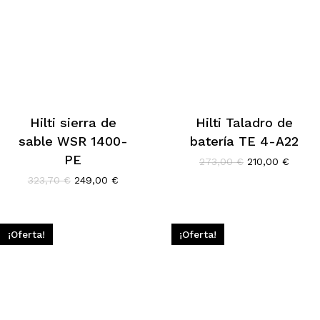
Hilti sierra de
Hilti Taladro de
sable WSR 1400-
batería TE 4-A22
PE
El
El
273,00
€
210,00
€
precio
precio
El
El
323,70
€
249,00
€
original
actual
precio
precio
era:
es:
original
actual
273,00 €.
210,00
era:
es:
323,70 €.
249,00 €.
¡Oferta!
¡Oferta!