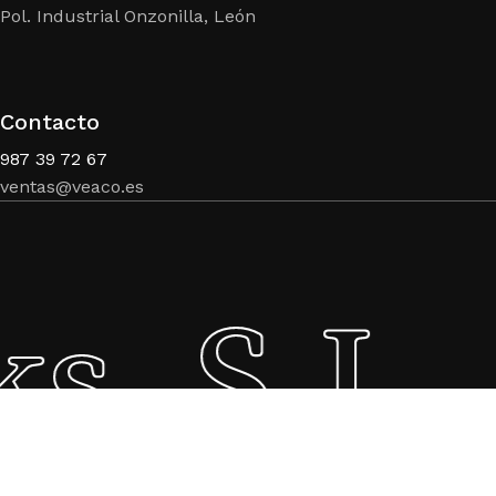
Pol. Industrial Onzonilla, León
Contacto
987 39 72 67
ventas@veaco.es
s, S.L.