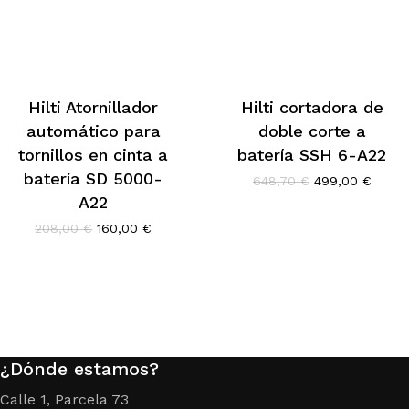
Hilti Atornillador
Hilti cortadora de
automático para
doble corte a
tornillos en cinta a
batería SSH 6-A22
batería SD 5000-
El
El
648,70
€
499,00
€
precio
precio
A22
original
actual
El
El
208,00
€
160,00
€
era:
es:
precio
precio
648,70 €.
499,0
original
actual
era:
es:
208,00 €.
160,00 €.
¿Dónde estamos?
Calle 1, Parcela 73