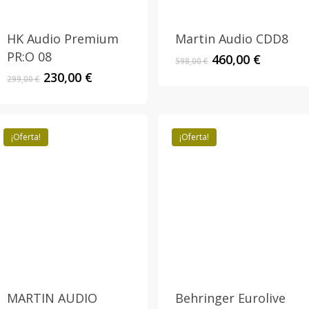
HK Audio Premium
Martin Audio CDD8
PR:O 08
El
El
460,00
€
598,00
€
precio
precio
El
El
230,00
€
299,00
€
original
actual
precio
precio
era:
es:
original
actual
598,00 €.
460,00 €
era:
es:
299,00 €.
230,00 €.
¡Oferta!
¡Oferta!
MARTIN AUDIO
Behringer Eurolive