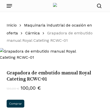
Skip
Menu
to
sear
main
content
Inicio
Maquinaria industrial de ocasión en
oferta
Cárnica
Grapadora de embutido
manual Royal Cateting RCWC-01
Grapadora de embutido manual Royal
Cateting RCWC-01
El
El
100,00
€
130,00
€
precio
precio
original
actual
Comprar
era:
es: