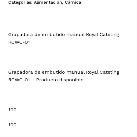
Categorías:
Alimentación
,
Cárnica
130,00 €.
100,00 €.
Grapadora de embutido manual Royal Cateting
RCWC-01
Grapadora de embutido manual Royal Cateting
RCWC-01 – Producto disponible.
100
100