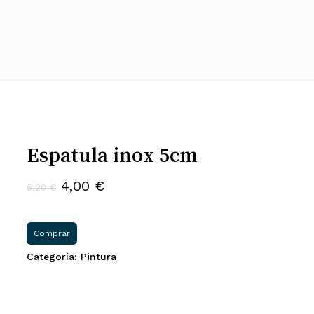
Espatula inox 5cm
El
El
4,00
€
5,20
€
precio
precio
original
actual
Comprar
era:
es:
Categoría:
Pintura
5,20 €.
4,00 €.