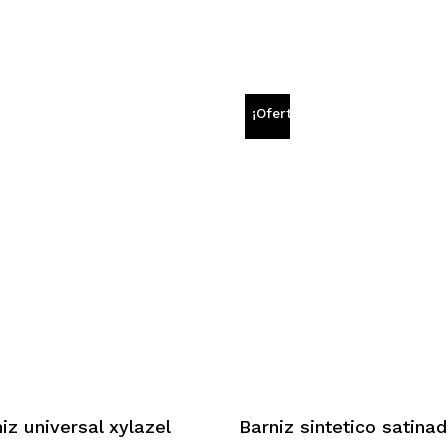
¡Oferta!
iz universal xylazel
Barniz sintetico satina