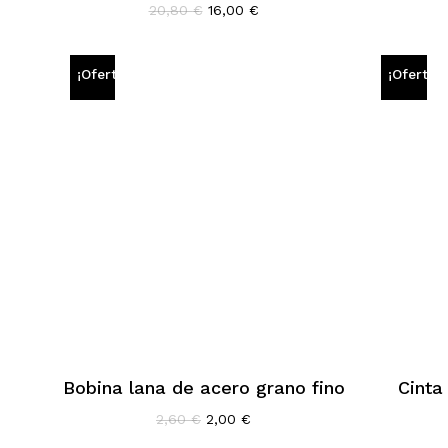
El
El
20,80
€
16,00
€
precio
precio
original
actual
era:
es:
¡Oferta!
¡Oferta!
20,80 €.
16,00 €.
Bobina lana de acero grano fino
Cinta
El
El
2,60
€
2,00
€
precio
precio