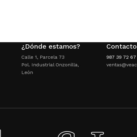
original
actual
era:
es:
2,60 €.
2,00 €.
¿Dónde estamos?
Contacto
Calle 1, Parcela 73
987 39 72 67
Pol. Industrial Onzonilla,
ventas@veac
León