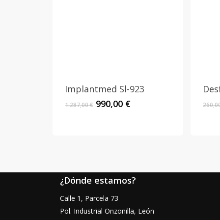
Implantmed Sl-923
Des
El
El
990,00
€
1.287,00
€
260,0
precio
precio
original
actual
era:
es:
1.287,00 €.
990,00 €.
¿Dónde estamos?
Calle 1, Parcela 73
Pol. Industrial Onzonilla, León