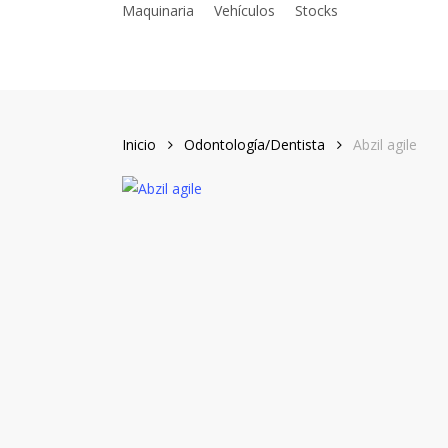
Maquinaria
Vehículos
Stocks
Skip
to
main
content
Inicio
Odontología/Dentista
Abzil agile