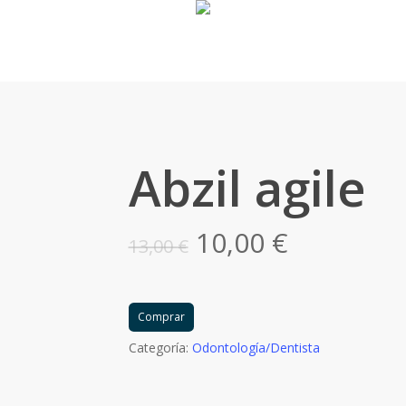
Abzil agile
El
El
10,00
€
13,00
€
precio
precio
original
actual
era:
es:
Comprar
13,00 €.
10,00 €.
Categoría:
Odontología/Dentista